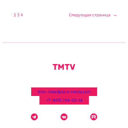
1
2
3
4
Следующая страница
→
TMTV
tmtv-tatar@bars-media.com
+7 (843) 204-02-14