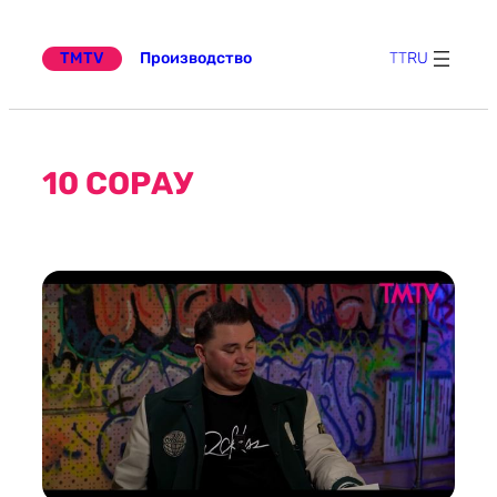
Перейти
к
содержимому
TMTV
Производство
TT
RU
10 СОРАУ