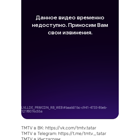
TMTV в ВК: https://vk.com/tmtv.tatar
TMTV в Telegram: https://t.me/tmtv_tatar
TMTV в Инстаграм:
https://www.instagram.com/tmtv_tatmuz.tv?