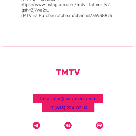
igsh=ZjYwa2x..
TMTV на RuTube: rutube.ru/channel/35938876
TMTV
tmtv-tatar@bars-media.com
+7 (843) 204-02-14