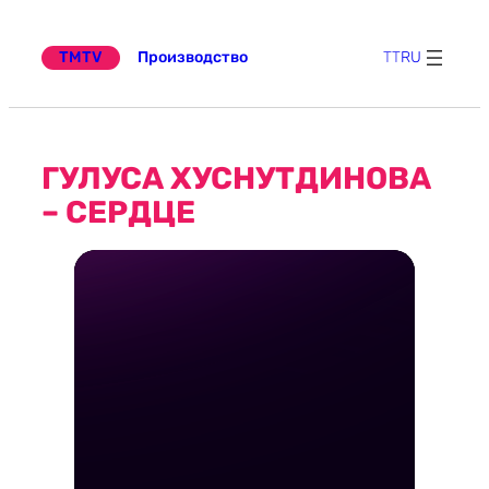
к
содержимому
TMTV
Производство
TT
RU
ГУЛУСА ХУСНУТДИНОВА
– СЕРДЦЕ