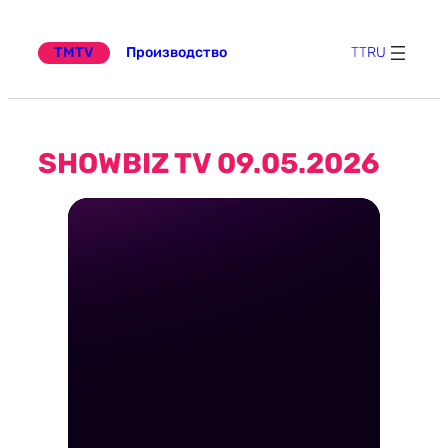
Перейти
к
содержимому
TMTV
Производство
TT
RU
SHOWBIZ TV 09.05.2026