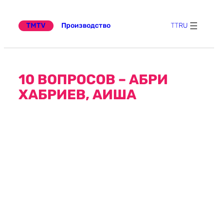
Перейти
к
содержимому
TMTV
Производство
TT
RU
10 ВОПРОСОВ – АБРИ
ХАБРИЕВ, АИША