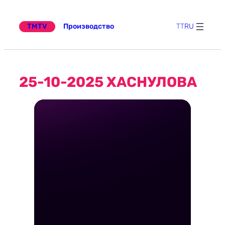
Перейти
к
содержимому
TMTV
Производство
TT
RU
25-10-2025 ХАСНУЛОВА