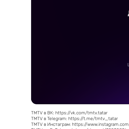
TMTV в ВК: https://vk.com/tmtv.tatar
TMTV в Telegram: https://t.me/tmtv_tatar
TMTV в Инстаграм: https://www.instagram.com