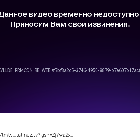
/tmtv_tatmuz.tv?igsh=ZjYwa2x..