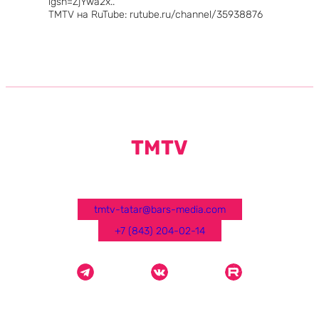
igsh=ZjYwa2x..
TMTV на RuTube: rutube.ru/channel/35938876
TMTV
tmtv-tatar@bars-media.com
+7 (843) 204-02-14