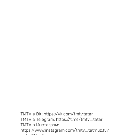
TMTV в ВК: https://vk.com/tmtv.tatar
TMTV в Telegram: https://t.me/tmtv_tatar
TMTV в Инстаграм:
https://www.instagram.com/tmtv_tatmuz.tv?