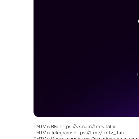
TMTV в ВК: https://vk.com/tmtv.tatar
TMTV в Telegram: https://t.me/tmtv_tatar
TMTV в Инстаграм: https://www.instagram.com