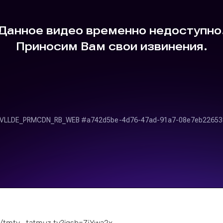
/tmtv_tatmuz.tv?igsh=ZjYwa2x..