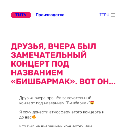
Перейти
к
содержимому
TMTV
Производство
TT
RU
ДРУЗЬЯ, ВЧЕРА БЫЛ
ЗАМЕЧАТЕЛЬНЫЙ
КОНЦЕРТ ПОД
НАЗВАНИЕМ
«БИШБАРМАК». ВОТ ОН...
Друзья, вчера прошёл замечательный
концерт под названием "Бишбармак"
Я хочу донести атмосферу этого концерта и
до вас
Кто был на вчерашнем концерте? Вам