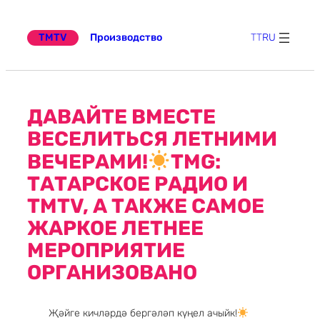
Перейти
к
содержимому
TMTV
Производство
TT
RU
ДАВАЙТЕ ВМЕСТЕ
ВЕСЕЛИТЬСЯ ЛЕТНИМИ
ВЕЧЕРАМИ!
TMG:
ТАТАРСКОЕ РАДИО И
TMTV, А ТАКЖЕ САМОЕ
ЖАРКОЕ ЛЕТНЕЕ
МЕРОПРИЯТИЕ
ОРГАНИЗОВАНО
Җәйге кичләрдә бергәләп күңел ачыйк!