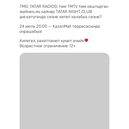
TMG: TATAR RADIOSI һәм ТМТV һәм оештырган
җәйнең иң кайнар TATAR NIGHT CLUB
дискәтүгендә сезне көтеп калабыз сезне?
24 июль 20:00 — KazanMall террасасында
очрашабыз!
Килегез, рәхәтләнеп күңел ачыйк
Возрастное ограничение 12+