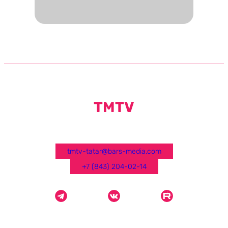
TMTV
tmtv-tatar@bars-media.com
+7 (843) 204-02-14