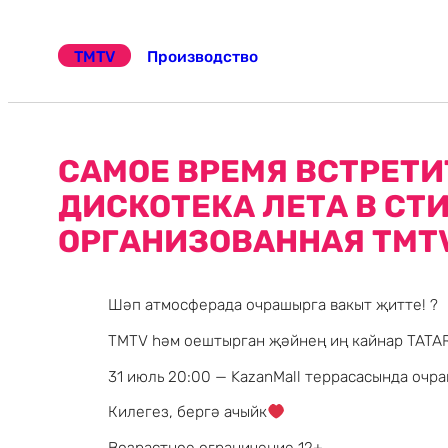
Перейти
к
TMTV
Производство
содержимому
САМОЕ ВРЕМЯ ВСТРЕТИ
ДИСКОТЕКА ЛЕТА В СТИ
ОРГАНИЗОВАННАЯ TMT
Шәп атмосферада очрашырга вакыт җитте! ?
ТМТV һәм оештырган җәйнең иң кайнар TATAR
31 июль 20:00 — KazanMall террасасында очр
Килегез, бергә ачыйк
Возрастное ограничение 12+