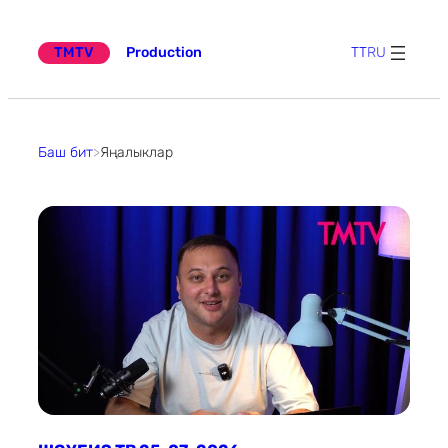
Эчтәлеккә
күчү
TMTV
Production
TT
RU
Баш бит
>
Яңалыклар