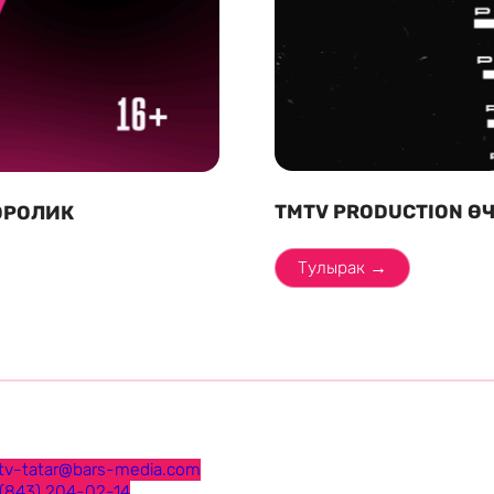
TMTV PRODUCTION 
ОРОЛИК
Тулырак →
tv-tatar@bars-media.com
 (843) 204-02-14