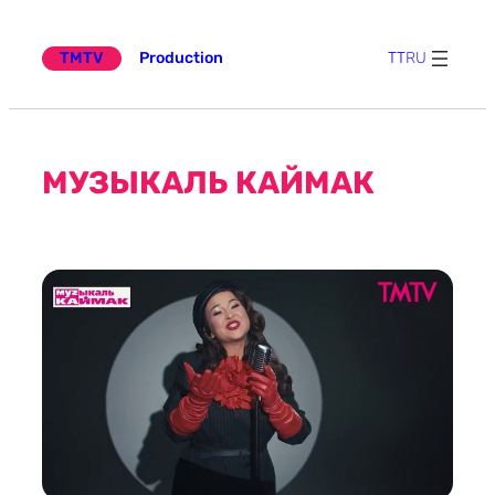
Эчтәлеккә
күчү
TMTV
Production
TT
RU
МУЗЫКАЛЬ КАЙМАК