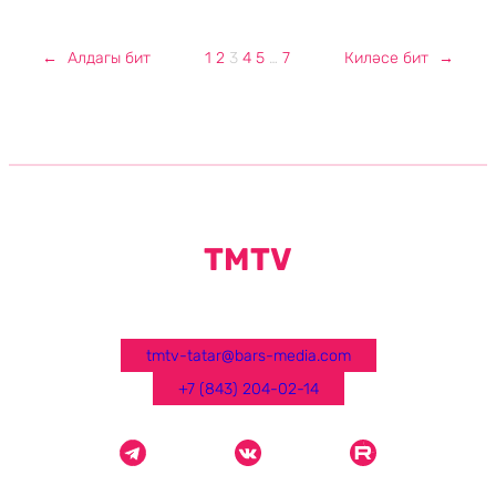
←
Алдагы бит
1
2
3
4
5
…
7
Киләсе бит
→
TMTV
tmtv-tatar@bars-media.com
+7 (843) 204-02-14