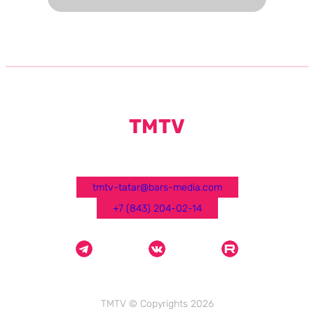
TMTV
tmtv-tatar@bars-media.com
+7 (843) 204-02-14
TMTV © Copyrights 2026