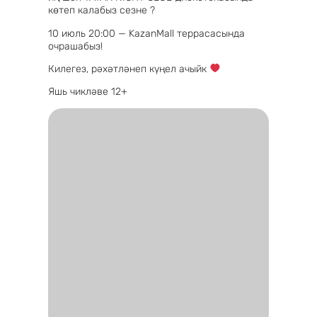
көтеп калабыз сезне ?
10 июль 20:00 — KazanMall террасасында
очрашабыз!
Килегез, рәхәтләнеп күңел ачыйк
Яшь чикләве 12+