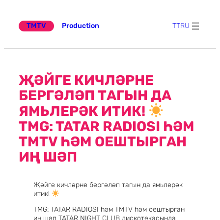
Эчтәлеккә
күчү
TMTV
Production
TT
RU
ҖӘЙГЕ КИЧЛӘРНЕ
БЕРГӘЛӘП ТАГЫН ДА
ЯМЬЛЕРӘК ИТИК!
TMG: TATAR RADIOSI ҺӘМ
ТМТV ҺӘМ ОЕШТЫРГАН
ИҢ ШӘП
Җәйге кичләрне бергәләп тагын да ямьлерәк
итик!
TMG: TATAR RADIOSI һәм ТМТV һәм оештырган
иң шәп TATAR NIGHT CLUB дискотекасында