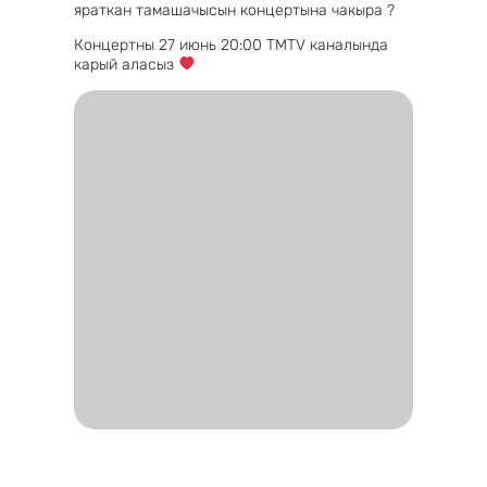
яраткан тамашачысын концертына чакыра ?
Концертны 27 июнь 20:00 TMTV каналында
карый аласыз