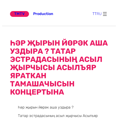
Эчтәлеккә
күчү
TMTV
Production
TT
RU
ҺӘР ҖЫРЫН ЙӨРӘК АША
УЗДЫРА ? ТАТАР
ЭСТРАДАСЫНЫҢ АСЫЛ
ҖЫРЧЫСЫ АСЫЛЪЯР
ЯРАТКАН
ТАМАШАЧЫСЫН
КОНЦЕРТЫНА
Һәр җырын йөрәк аша уздыра ?
Татар эстрадасының асыл җырчысы Асылъяр