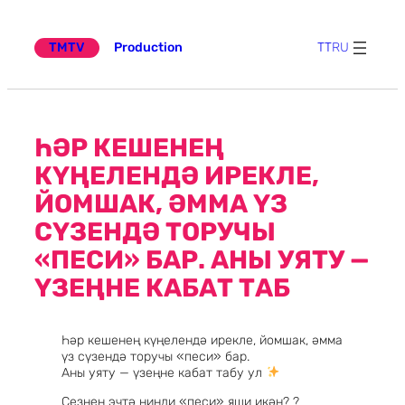
Эчтәлеккә
күчү
TMTV
Production
TT
RU
ҺӘР КЕШЕНЕҢ
КҮҢЕЛЕНДӘ ИРЕКЛЕ,
ЙОМШАК, ӘММА ҮЗ
СҮЗЕНДӘ ТОРУЧЫ
«ПЕСИ» БАР. АНЫ УЯТУ —
ҮЗЕҢНЕ КАБАТ ТАБ
Һәр кешенең күңелендә ирекле, йомшак, әмма
үз сүзендә торучы «песи» бар.
Аны уяту — үзеңне кабат табу ул
Сезнең эчтә нинди «песи» яши икән? ?