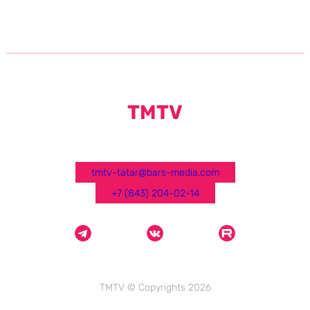
TMTV
tmtv-tatar@bars-media.com
+7 (843) 204-02-14
TMTV © Copyrights 2026