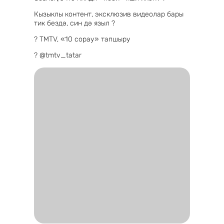
Кызыклы контент, эксклюзив видеолар бары
тик бездә, син дә языл ?
? TMTV, «10 сорау» тапшыру
? @tmtv_tatar