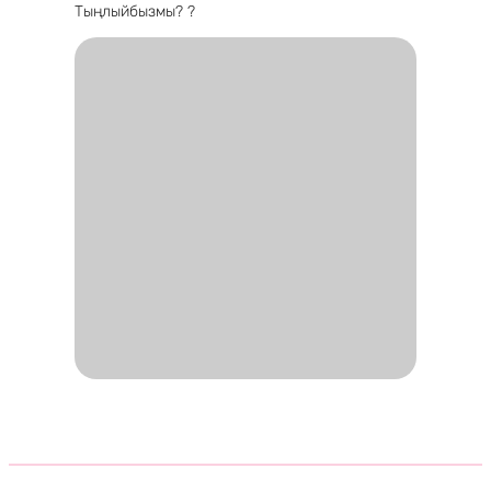
Тыңлыйбызмы? ?