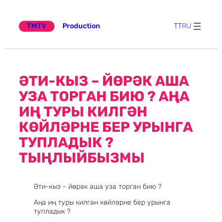
Эчтәлеккә
күчү
TMTV
Production
TT
RU
ӘТИ-КЫЗ – ЙӨРӘК АША
УЗА ТОРГАН БИЮ ? АҢА
ИҢ ТУРЫ КИЛГӘН
КӨЙЛӘРНЕ БЕР УРЫНГА
ТУПЛАДЫК ?
ТЫҢЛЫЙБЫЗМЫ
Әти-кыз – йөрәк аша уза торган бию ?
Аңа иң туры килгән көйләрне бер урынга
тупладык ?