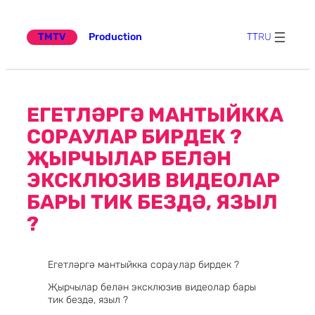
Эчтәлеккә
күчү
TMTV
Production
TT
RU
ЕГЕТЛӘРГӘ МАНТЫЙККА
СОРАУЛАР БИРДЕК ?
ҖЫРЧЫЛАР БЕЛӘН
ЭКСКЛЮЗИВ ВИДЕОЛАР
БАРЫ ТИК БЕЗДӘ, ЯЗЫЛ
?
Егетләргә мантыйкка сораулар бирдек ?
Җырчылар белән эксклюзив видеолар бары
тик бездә, языл ?