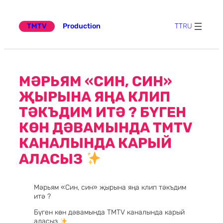
Эчтәлеккә
күчү
TMTV
Production
TT
RU
МӘРЬЯМ «СИН, СИН»
ҖЫРЫНА ЯҢА КЛИП
ТӘКЪДИМ ИТӘ ? БҮГЕН
КӨН ДӘВАМЫНДА TMTV
КАНАЛЫНДА КАРЫЙ
АЛАСЫЗ
Мәрьям «Син, син» җырына яңа клип тәкъдим
итә ?
Бүген көн дәвамында TMTV каналында карый
аласыз