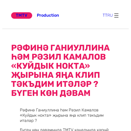
Эчтәлеккә
күчү
TMTV
Production
TT
RU
РӘФИНӘ ГАНИУЛЛИНА
ҺӘМ РӘЗИЛ КАМАЛОВ
«КУЙДЫК НОКТА»
ҖЫРЫНА ЯҢА КЛИП
ТӘКЪДИМ ИТӘЛӘР ?
БҮГЕН КӨН ДӘВАМ
Рәфинә Ганиуллина һәм Рәзил Камалов
«Куйдык нокта» җырына яңа клип тәкъдим
итәләр ?
Бүген көн дәвамында TMTV каналында карый