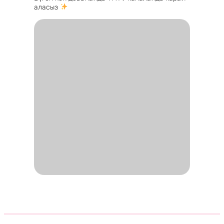
аласыз