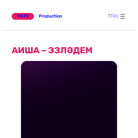
Эчтәлеккә
күчү
TMTV
Production
TT
RU
АИША – ЭЗЛӘДЕМ