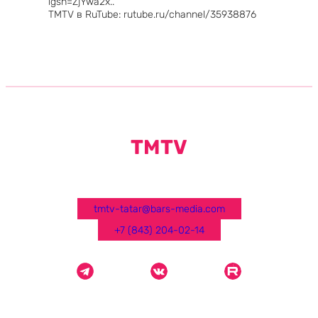
igsh=ZjYwa2x..
TMTV в RuTube: rutube.ru/channel/35938876
TMTV
tmtv-tatar@bars-media.com
+7 (843) 204-02-14