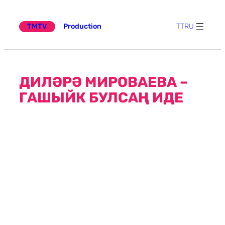
Эчтәлеккә
күчү
TMTV
Production
TT
RU
ДИЛӘРӘ МИРОВАЕВА –
ГАШЫЙК БУЛСАҢ ИДЕ