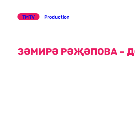
Эчтәлеккә
күчү
TMTV
Production
ЗӘМИРӘ РӘҖӘПОВА – Д