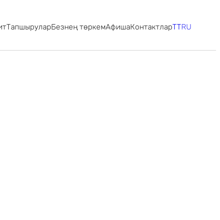
ит
Тапшырулар
Безнең төркем
Афиша
Контактлар
TT
RU