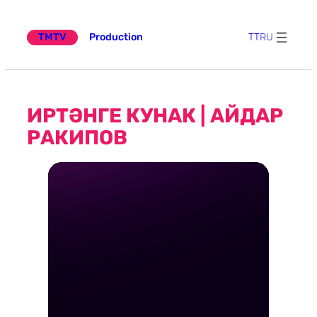
Эчтәлеккә
күчү
TMTV
Production
TT
RU
ИРТӘНГЕ КУНАК | АЙДАР
РАКИПОВ