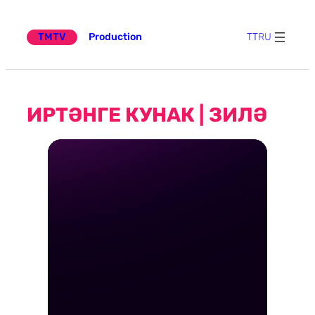
күчү
TMTV
Production
TT
RU
ИРТӘНГЕ КУНАК | ЗИЛӘ