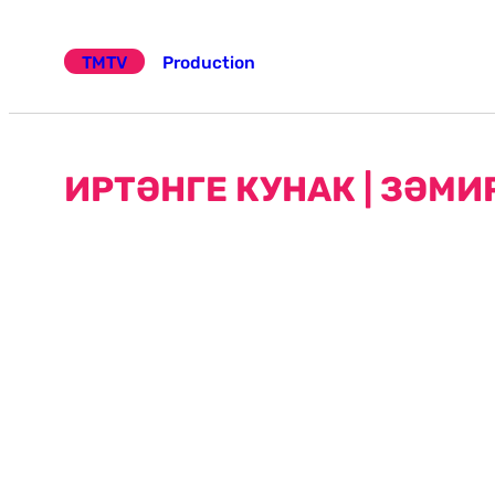
Эчтәлеккә
күчү
TMTV
Production
ИРТӘНГЕ КУНАК | ЗӘМ