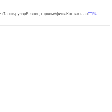
ит
Тапшырулар
Безнең төркем
Афиша
Контактлар
TT
RU