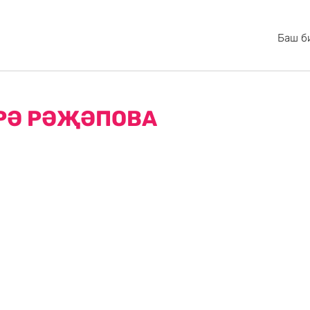
Баш б
ИРӘ РӘҖӘПОВА