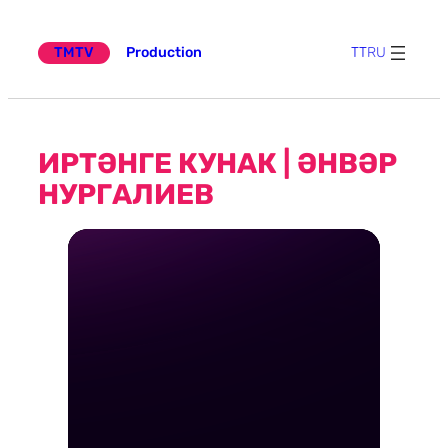
Эчтәлеккә
күчү
TMTV
Production
TT
RU
ИРТӘНГЕ КУНАК | ӘНВӘР
НУРГАЛИЕВ