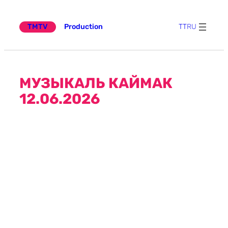
Эчтәлеккә
күчү
TMTV
Production
TT
RU
МУЗЫКАЛЬ КАЙМАК
12.06.2026