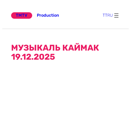
Эчтәлеккә
күчү
TMTV
Production
TT
RU
МУЗЫКАЛЬ КАЙМАК
19.12.2025