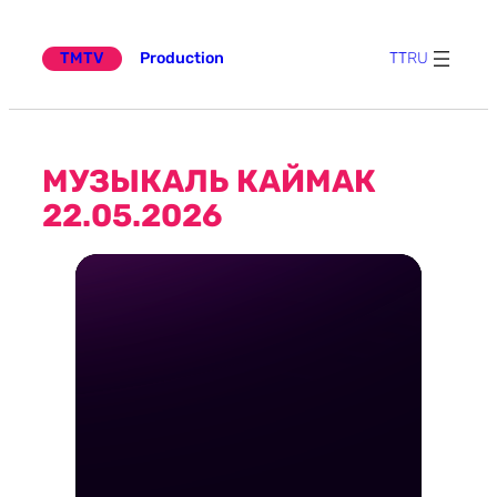
күчү
TMTV
Production
TT
RU
МУЗЫКАЛЬ КАЙМАК
22.05.2026