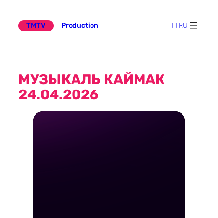
күчү
TMTV
Production
TT
RU
МУЗЫКАЛЬ КАЙМАК
24.04.2026