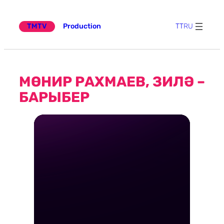
күчү
TMTV
Production
TT
RU
МӨНИР РАХМАЕВ, ЗИЛӘ –
БАРЫБЕР