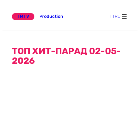
Эчтәлеккә
күчү
TMTV
Production
TT
RU
ТОП ХИТ-ПАРАД 02-05-
2026