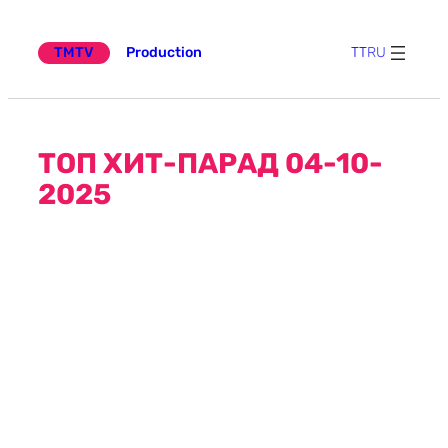
Эчтәлеккә
күчү
TMTV
Production
TT
RU
ТОП ХИТ-ПАРАД 04-10-
2025