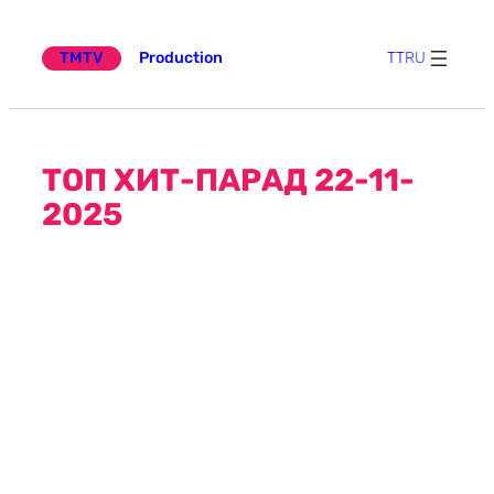
Эчтәлеккә
күчү
TMTV
Production
TT
RU
ТОП ХИТ-ПАРАД 22-11-
2025