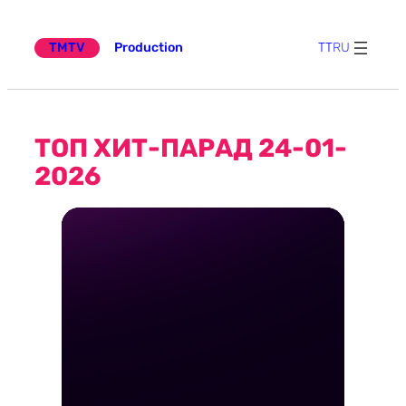
Эчтәлеккә
күчү
TMTV
Production
TT
RU
ТОП ХИТ-ПАРАД 24-01-
2026