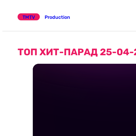
Эчтәлеккә
күчү
TMTV
Production
ТОП ХИТ-ПАРАД 25-04-