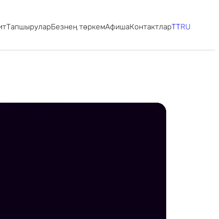
ит
Тапшырулар
Безнең төркем
Афиша
Контактлар
TT
RU