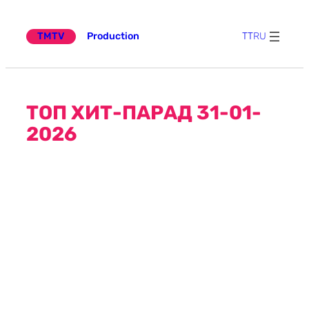
Эчтәлеккә
күчү
TMTV
Production
TT
RU
ТОП ХИТ-ПАРАД 31-01-
2026