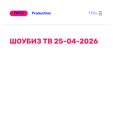
Эчтәлеккә
күчү
TMTV
Production
TT
RU
ШОУБИЗ ТВ 25-04-2026