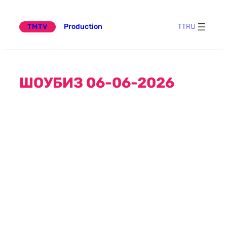
Эчтәлеккә
күчү
TMTV
Production
TT
RU
ШОУБИЗ 06-06-2026