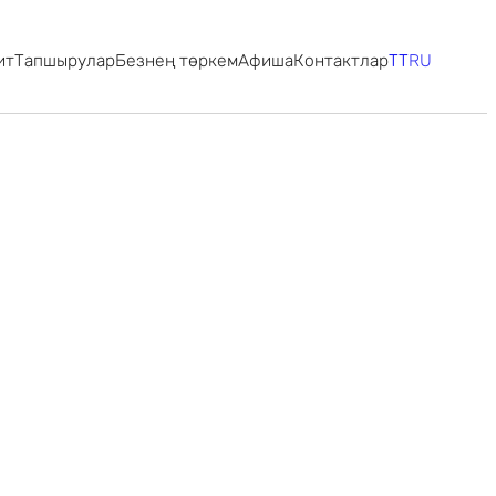
ит
Тапшырулар
Безнең төркем
Афиша
Контактлар
TT
RU