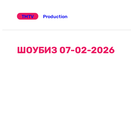
Эчтәлеккә
күчү
TMTV
Production
ШОУБИЗ 07-02-2026