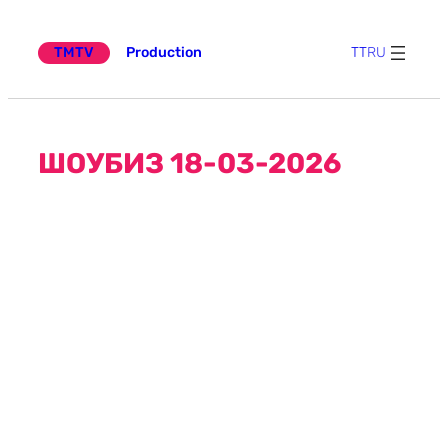
Эчтәлеккә
күчү
TMTV
Production
TT
RU
ШОУБИЗ 18-03-2026