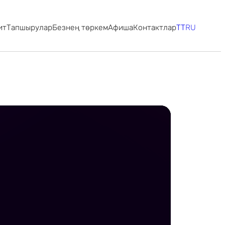
ит
Тапшырулар
Безнең төркем
Афиша
Контактлар
TT
RU