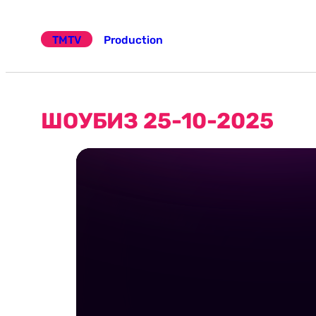
Эчтәлеккә
күчү
TMTV
Production
ШОУБИЗ 25-10-2025