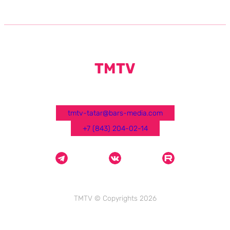
TMTV
tmtv-tatar@bars-media.com
+7 (843) 204-02-14
TMTV © Copyrights 2026