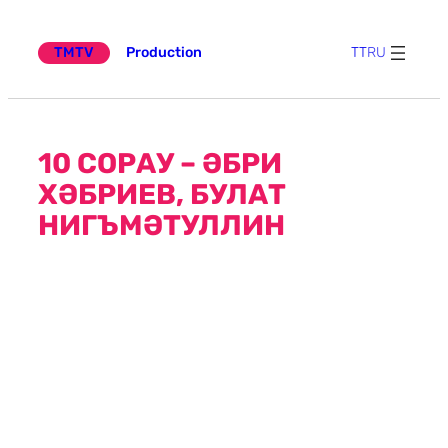
Эчтәлеккә
күчү
TMTV
Production
TT
RU
10 СОРАУ – ӘБРИ
ХӘБРИЕВ, БУЛАТ
НИГЪМӘТУЛЛИН