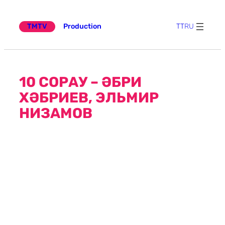
Эчтәлеккә
күчү
TMTV
Production
TT
RU
10 СОРАУ – ӘБРИ
ХӘБРИЕВ, ЭЛЬМИР
НИЗАМОВ