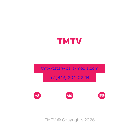
TMTV
tmtv-tatar@bars-media.com
+7 (843) 204-02-14
TMTV © Copyrights 2026