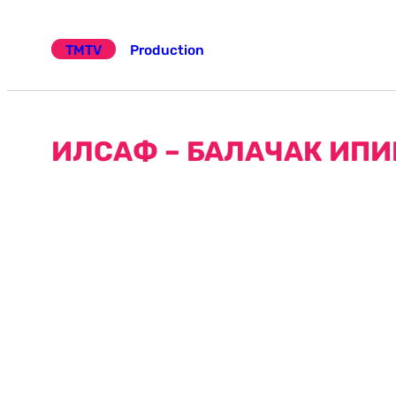
Эчтәлеккә
күчү
TMTV
Production
ИЛСАФ – БАЛАЧАК ИПИ