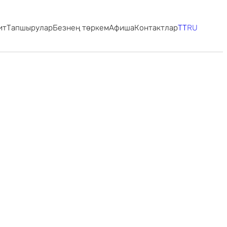
ит
Тапшырулар
Безнең төркем
Афиша
Контактлар
TT
RU