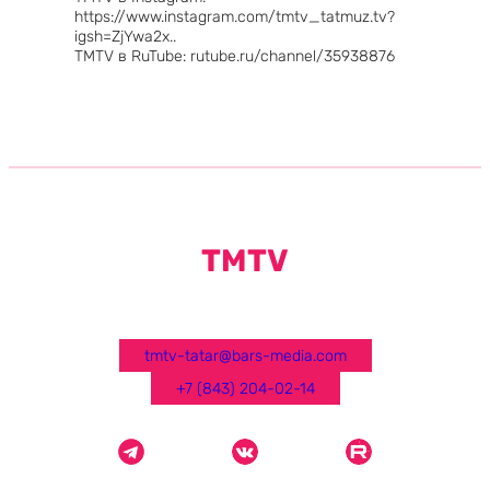
https://www.instagram.com/tmtv_tatmuz.tv?
igsh=ZjYwa2x..
TMTV в RuTube: rutube.ru/channel/35938876
TMTV
tmtv-tatar@bars-media.com
+7 (843) 204-02-14