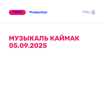
Эчтәлеккә
күчү
TMTV
Production
TT
RU
МУЗЫКАЛЬ КАЙМАК
05.09.2025