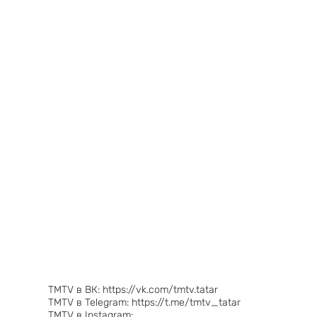
TMTV в ВК: https://vk.com/tmtv.tatar
TMTV в Telegram: https://t.me/tmtv_tatar
TMTV в Instagram: