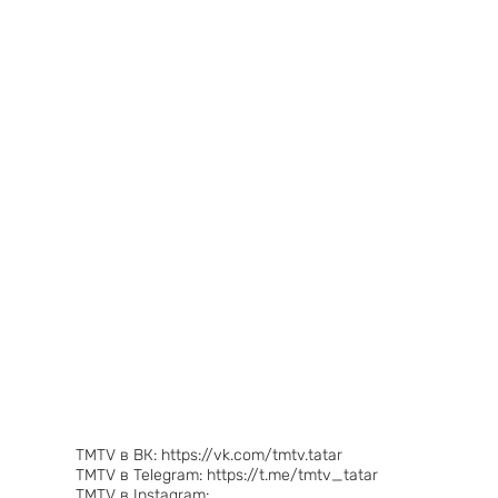
TMTV в ВК: https://vk.com/tmtv.tatar
TMTV в Telegram: https://t.me/tmtv_tatar
TMTV в Instagram: