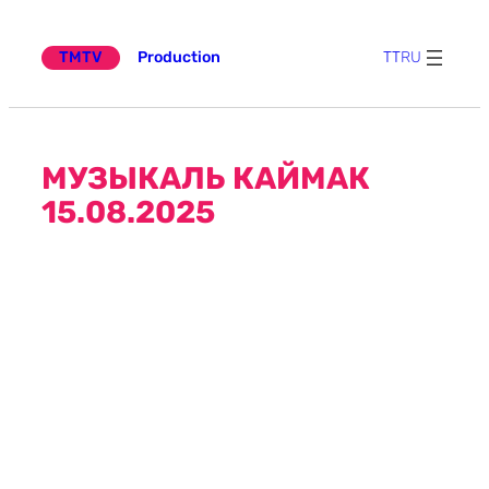
Эчтәлеккә
күчү
TMTV
Production
TT
RU
МУЗЫКАЛЬ КАЙМАК
15.08.2025