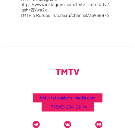
https://www.instagram.com/tmtv_tatmuz.tv?
igsh=ZjYwa2x..
TMTV в RuTube: rutube.ru/channel/35938876
TMTV
tmtv-tatar@bars-media.com
+7 (843) 204-02-14