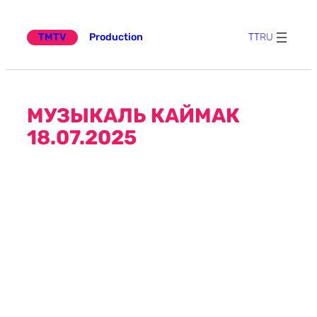
Эчтәлеккә
күчү
TMTV
Production
TT
RU
МУЗЫКАЛЬ КАЙМАК
18.07.2025