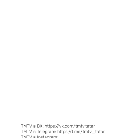
TMTV в ВК: https://vk.com/tmtv.tatar
TMTV в Telegram: https://t.me/tmtv_tatar
TMTV в Instagram: