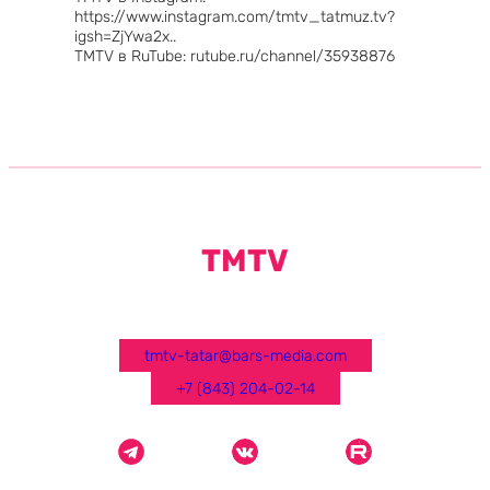
https://www.instagram.com/tmtv_tatmuz.tv?
igsh=ZjYwa2x..
TMTV в RuTube: rutube.ru/channel/35938876
TMTV
tmtv-tatar@bars-media.com
+7 (843) 204-02-14